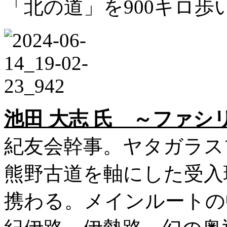
「北の道」を900キロ歩
池田 大志 氏 ～ファシ
紀友会幹事。ヤタガラス
熊野古道を軸にした受入
携わる。メインルートの