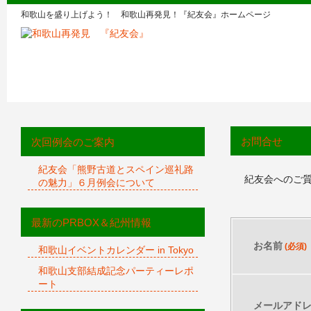
和歌山を盛り上げよう！ 和歌山再発見！『紀友会』ホームページ
お問合せ
次回例会のご案内
紀友会「熊野古道とスペイン巡礼路
紀友会へのご
の魅力」６月例会について
最新のPRBOX＆紀州情報
お名前
(必須)
和歌山イベントカレンダー in Tokyo
和歌山支部結成記念パーティーレポ
ート
メールアド