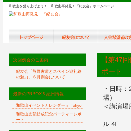
和歌山を盛り上げよう！ 和歌山再発見！『紀友会』ホームページ
【第47
次回例会のご案内
ポート
紀友会「熊野古道とスペイン巡礼路
の魅力」６月例会について
・日時：2
最新のPRBOX＆紀州情報
場）
＜講演場
和歌山イベントカレンダー in Tokyo
東京都
和歌山支部結成記念パーティーレポ
ート
ル 4F