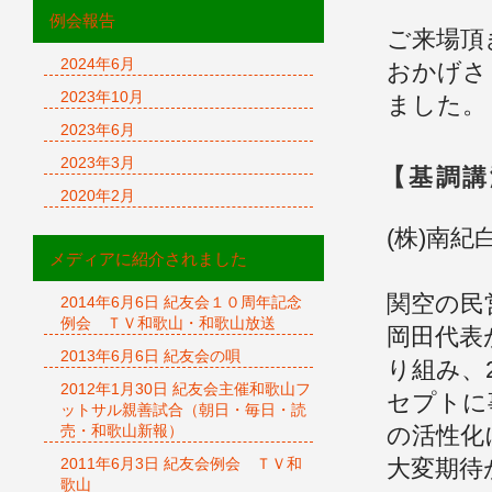
例会報告
ご来場頂
2024年6月
おかげさ
2023年10月
ました。
2023年6月
2023年3月
【基調講
2020年2月
(株)南
メディアに紹介されました
関空の民
2014年6月6日 紀友会１０周年記念
例会 ＴＶ和歌山・和歌山放送
岡田代表
2013年6月6日 紀友会の唄
り組み、
2012年1月30日 紀友会主催和歌山フ
セプトに
ットサル親善試合（朝日・毎日・読
売・和歌山新報）
の活性化
2011年6月3日 紀友会例会 ＴＶ和
大変期待
歌山