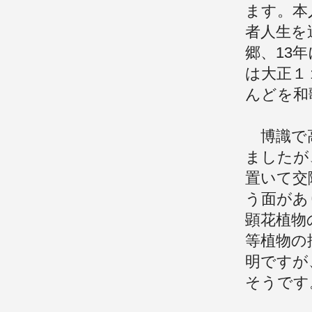
ます。本
者人生を
郷、13
は大正１
んどを和
博識で高
ましたが
置いて交
う面があ
顕花植物
等植物の
明ですが
そうです