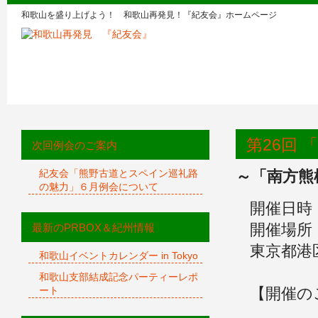
和歌山を盛り上げよう！ 和歌山再発見！『紀友会』ホームページ
第26回
次回例会のご案内
紀友会「熊野古道とスペイン巡礼路
～「南方熊
の魅力」６月例会について
開催日時
開催場所
最新のPRBOX＆紀州情報
東京都港区
和歌山イベントカレンダー in Tokyo
和歌山支部結成記念パーティーレポ
ート
【開催の